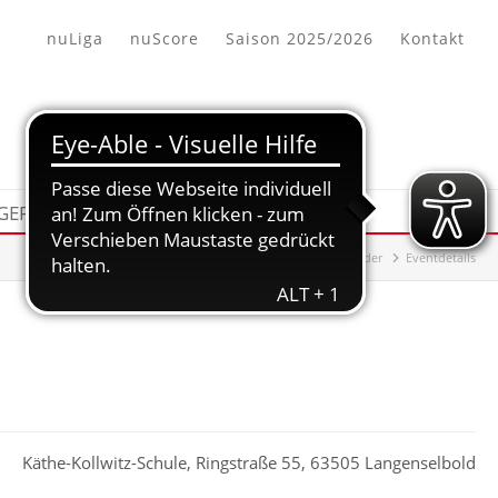
nuLiga
nuScore
Saison 2025/2026
Kontakt
 GEFUNDEN
KALENDER
HHV-Bezirk Offenbach/Hanau
Kalender
Eventdetails
Käthe-Kollwitz-Schule, Ringstraße 55, 63505 Langenselbold