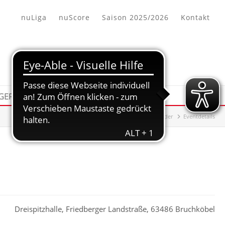
nuLiga
nuScore
Saison 2025/2026
Kontakt
 GEFUNDEN
KALENDER
HHV-Bezirk Offenbach/Hanau
Kalender
Eventdetails
Dreispitzhalle, Friedberger Landstraße, 63486 Bruchköbel