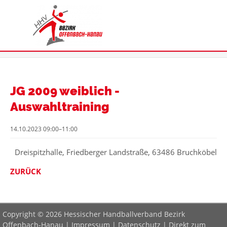
JG 2009 weiblich -
Auswahltraining
14.10.2023 09:00–11:00
Dreispitzhalle, Friedberger Landstraße, 63486 Bruchköbel
ZURÜCK
Copyright © 2026 Hessischer Handballverband Bezirk
Offenbach-Hanau |
Impressum
|
Datenschutz
|
Direkt zum