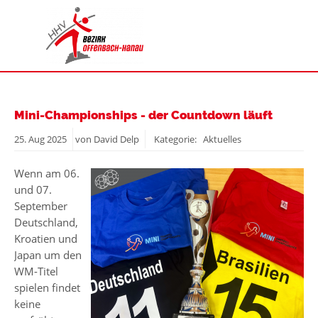
Mini-Championships - der Countdown läuft
25.
Aug
2025
von David Delp
Kategorie: Aktuelles
Wenn am 06.
und 07.
September
Deutschland,
Kroatien und
Japan um den
WM-Titel
spielen findet
keine