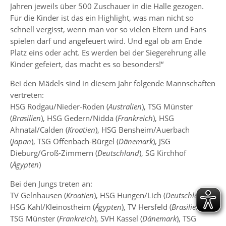
Jahren jeweils über 500 Zuschauer in die Halle gezogen.
Für die Kinder ist das ein Highlight, was man nicht so
schnell vergisst, wenn man vor so vielen Eltern und Fans
spielen darf und angefeuert wird. Und egal ob am Ende
Platz eins oder acht. Es werden bei der Siegerehrung alle
Kinder gefeiert, das macht es so besonders!“
Bei den Mädels sind in diesem Jahr folgende Mannschaften
vertreten:
HSG Rodgau/Nieder-Roden (
Australien
), TSG Münster
(
Brasilien
), HSG Gedern/Nidda (
Frankreich
), HSG
Ahnatal/Calden (
Kroatien
), HSG Bensheim/Auerbach
(
Japan
), TSG Offenbach-Bürgel (
Dänemark
), JSG
Dieburg/Groß-Zimmern (
Deutschland
), SG Kirchhof
(
Ägypten
)
Bei den Jungs treten an:
TV Gelnhausen (
Kroatien
), HSG Hungen/Lich (
Deutschland
),
HSG Kahl/Kleinostheim (
Ägypten
), TV Hersfeld (
Brasilien
),
TSG Münster (
Frankreich
), SVH Kassel (
Dänemark
), TSG